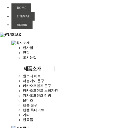
인사말
연혁
오시는길
윈스타 매트
더블에이 문구
카카오프렌즈 문구
카카오프렌즈 소형가전
카카오프렌즈 리빙
몰티즈
팬톤 문구
헨켈 록타이트
기타
판촉물