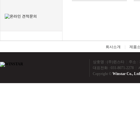
회사소개
|
제품
상호명 : (주)윈스타
|
주소 : 
대표전화 : 031-8071-2278
|
사
Copyright ©
Winstar Co., Ltd