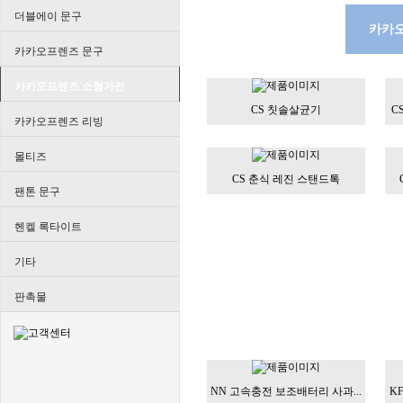
더블에이 문구
전체
카카
카카오프렌즈 문구
카카오프렌즈 소형가전
CS 칫솔살균기
C
카카오프렌즈 리빙
몰티즈
CS 춘식 레진 스탠드톡
팬톤 문구
헨켈 록타이트
기타
판촉물
NN 고속충전 보조배터리 사과...
K